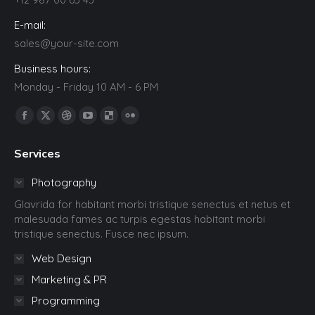
E-mail:
sales@your-site.com
Business hours:
Monday - Friday 10 AM - 6 PM
Trouvez nous sur :
La
La
La
La
La
La
page
page
page
page
page
page
Services
Facebook
X
Dribble
YouTube
Delicious
Flickr
s'ouvre
s'ouvre
s'ouvre
s'ouvre
s'ouvre
s'ouvre
Photography
dans
dans
dans
dans
dans
dans
Glavrida for habitant morbi tristique senectus et netus et
une
une
une
une
une
une
malesuada fames ac turpis egestas habitant morbi
nouvelle
nouvelle
nouvelle
nouvelle
nouvelle
nouvelle
tristique senectus. Fusce nec ipsum.
fenêtre
fenêtre
fenêtre
fenêtre
fenêtre
fenêtre
Web Design
Marketing & PR
Programming