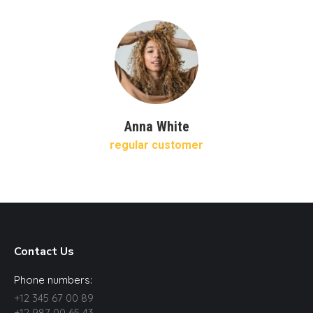
Anna White
regular customer
Contact Us
Phone numbers:
+12 345 67 00 89
+12 987 00 65 43